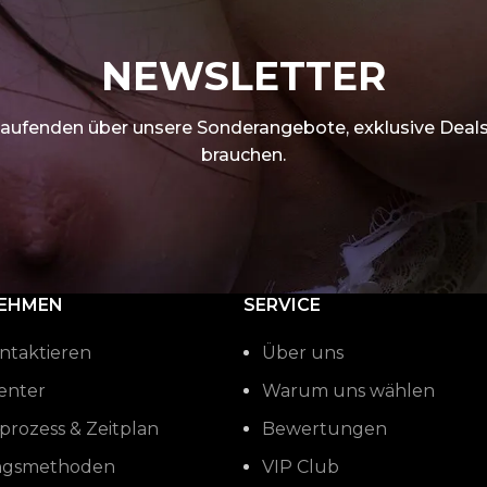
NEWSLETTER
Laufenden über unsere Sonderangebote, exklusive Deals 
brauchen.
EHMEN
SERVICE
ntaktieren
Über uns
Center
Warum uns wählen
prozess & Zeitplan
Bewertungen
ngsmethoden
VIP Club