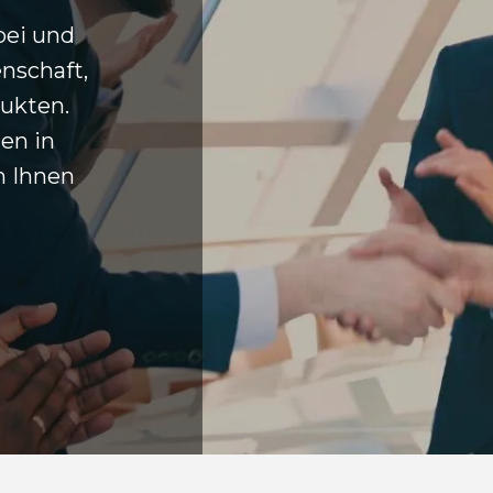
bei und
enschaft,
ukten.
en in
n Ihnen