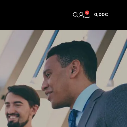
0
0,00
€