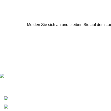
Melden Sie sich an und bleiben Sie auf dem La
Top Marke von Luxus Sex Puppe Torsos
1A-1L Tung Choi Street, Kowloon, HK
Telefonnummer: +1 (213) 933-9323