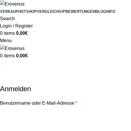
VERKAUF
HOT
SHOP
VERGLEICH
VIP
BEWERTUNGEN
BLOG
INFO
Search
Login / Register
0
items
0,00
€
Menu
0
items
0,00
€
Mein Konto
Anmelden
Benutzername oder E-Mail-Adresse
*