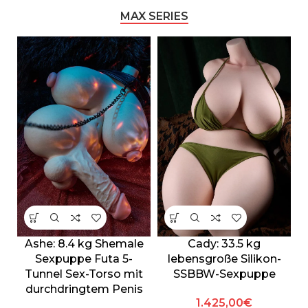
MAX SERIES
Ashe: 8.4 kg Shemale
Cady: 33.5 kg
Sexpuppe Futa 5-
lebensgroße Silikon-
Tunnel Sex-Torso mit
SSBBW-Sexpuppe
durchdringtem Penis
1.425,00
€