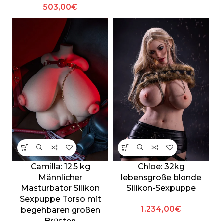
503,00
€
Camilla: 12.5 kg
Chloe: 32kg
Männlicher
lebensgroße blonde
Masturbator Silikon
Silikon-Sexpuppe
Sexpuppe Torso mit
1.234,00
€
begehbaren großen
Brüsten