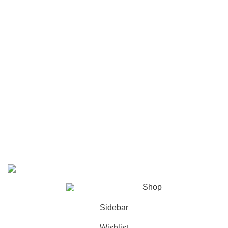
VIP Club
Dealer werden
Partnerprogramm
Großhandelsbestellungen
Praktisch Ratgeber
Sexpuppen-Vergleich
Blog
Sexpuppen-Pflege
© Erovenus, 2023-2026
Shop
Sidebar
Wishlist