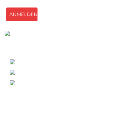
ANMELDEN
Top Marke von Luxus Sex Puppe Torsos
1A-1L Tung Choi Street, Kowloon, HK
Telefonnummer: +1 (213) 933-9323
E-mail:
support@erovenus.de
Unternehmen
Uns Kontaktieren
Hilfe-Center