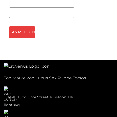
ANMELDEN
Top Marke von Luxus Sex Puppe Torsos
1A-1L Tung Choi Street, Kowloon, HK