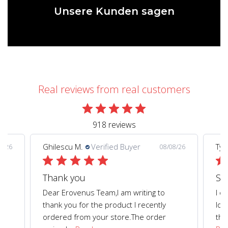
Unsere Kunden sagen
Real reviews from real customers
918 reviews
Ghilescu M.
Verified Buyer
Tyl
8/26
08/08/26
Thank you
Dear Erovenus Team, ​I am writing to
I o
thank you for the product I recently
loo
ordered from your store. ​The order
tha